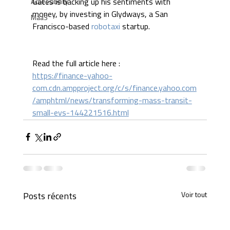
Accessibility
Gates is backing up his sentiments with 
money, by investing in Glydways, a San 
MaaS
Francisco-based 
robotaxi
 startup.
Read the full article here :
https://finance-yahoo-
com.cdn.ampproject.org/c/s/finance.yahoo.com
/amphtml/news/transforming-mass-transit-
small-evs-144221516.html
Voir tout
Posts récents