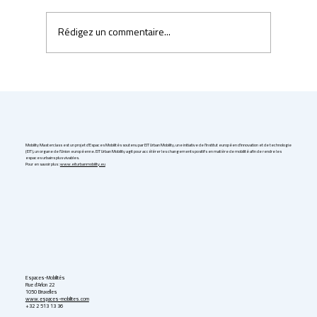
Rédigez un commentaire...
Uber & Momenta are bringing robotaxis to
Germany in 2026
Mobility Masterclass est un projet d'Espaces Mobilités soutenu par EIT Urban Mobility, une initiative de l'Institut européen d'innovation et de technologie
(EIT), un organe de l'Union européenne. EIT Urban Mobility agit pour accélérer les changements positifs en matière de mobilité afin de rendre les
espaces urbains plus vivables.
Pour en savoir plus :
www.eiturbanmobility.eu
Espaces-Mobilités
Rue d'Arlon 22
1050 Bruxelles
www.espaces-mobilites.com
+32 2 513 13 36