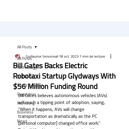
All Posts
Guillaume Servonnat
18 oct. 2023
1 min de lecture
All Posts
Bill Gates Backs Electric
Technology
Robotaxi Startup Glydways With
Behaviour
$56 Million Funding Round
Social inclusion
Regulation
Bill Gates believes autonomous vehicles (AVs) 
will reach a tipping point of adoption, saying, 
Marketing
"When it happens, AVs will change 
Business
transportation as dramatically as the PC 
News
[personal computer] changed office work." 