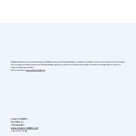
Mobility Masterclass est un projet d'Espaces Mobilités soutenu par EIT Urban Mobility, une initiative de l'Institut européen d'innovation et de technologie
(EIT), un organe de l'Union européenne. EIT Urban Mobility agit pour accélérer les changements positifs en matière de mobilité afin de rendre les
espaces urbains plus vivables.
Pour en savoir plus :
www.eiturbanmobility.eu
Espaces-Mobilités
Rue d'Arlon 22
1050 Bruxelles
www.espaces-mobilites.com
+32 2 513 13 36