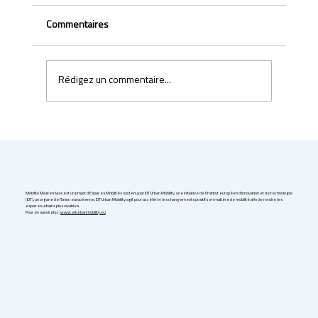
Commentaires
Rédigez un commentaire...
Self-driving taxi startup Cruise freezes all
operations in the US
Mobility Masterclass est un projet d'Espaces Mobilités soutenu par EIT Urban Mobility, une initiative de l'Institut européen d'innovation et de technologie
(EIT), un organe de l'Union européenne. EIT Urban Mobility agit pour accélérer les changements positifs en matière de mobilité afin de rendre les
espaces urbains plus vivables.
Pour en savoir plus :
www.eiturbanmobility.eu