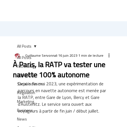
All Posts
Guillaume Servonnat
16 juin 2023
1 min de lecture
All Posts
À Paris, la RATP va tester une
Technology
navette 100% autonome
Behaviour
Depuis fin mai 2023, une expérimentation de 
Social inclusion
parcours en navette autonome est menée par 
Regulation
la RATP, entre Gare de Lyon, Bercy et Gare 
Marketing
d'Austerlitz. Le service sera ouvert aux 
Business
voyageurs à partir de fin juin / début juillet.
News